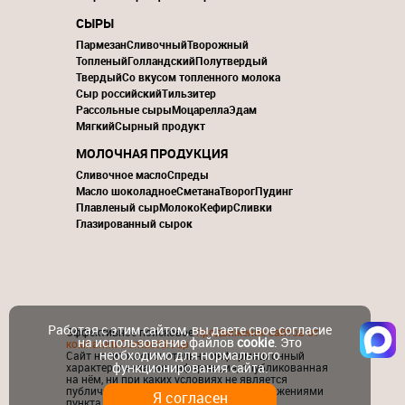
СЫРЫ
Пармезан
Сливочный
Творожный
Топленый
Голландский
Полутвердый
Твердый
Со вкусом топленного молока
Сыр российский
Тильзитер
Рассольные сыры
Моцарелла
Эдам
Мягкий
Сырный продукт
МОЛОЧНАЯ ПРОДУКЦИЯ
Сливочное масло
Спреды
Масло шоколадное
Сметана
Творог
Пудинг
Плавленый сыр
Молоко
Кефир
Сливки
Глазированный сырок
Работая с этим сайтом, вы даете свое согласие
Эффективное поисковое
продвижение сайтов от
на использование файлов
cookie
. Это
компании ContactGroup
необходимо для нормального
Сайт носит исключительно информационный
функционирования сайта.
характер и никакая информация, опубликованная
на нём, ни при каких условиях не является
публичной офертой, определяемой положениями
Я согласен
пункта 2 статьи 437 ГК РФ.