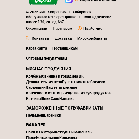
© 2026 «ИП Ховренок». г. Хабаровск
обслуживается через филиал г. Тула Одоевское
шоссе 130, склад №7
О компании
Партнерам
Прайс-лист
Контакты
Доставка
Мясокомбинаты
Карта сайта
Поставщикам
Оптовым покупателям
МЯСНАЯ ПРОДУКЦИЯ
Колбасы
Свинина и говядина ВК
Деликатесы из печи
Рулеты мясные
Сосиски
Сардельки
Паштеты мясные
Копчёности из птицы
Изделия из субпродуктов
Ветчина
Шпик
Сало
Намазка
ЗАМОРОЖЕННЫЕ ПОЛУФАБРИКАТЫ
Пельмени
Вареники
БАКАЛЕЯ
Соки и Нектары
Кетчупы и майонезы
Пюре
Консервация
Консервы