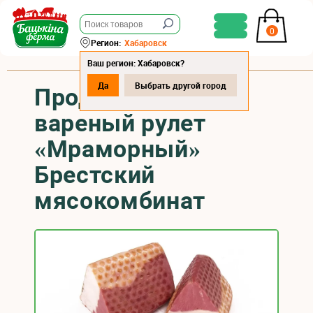
0
Регион:
Хабаровск
Ваш регион: Хабаровск?
Да
Выбрать другой город
Продукт копчено-
вареный рулет
«Мраморный»
Брестский
мясокомбинат