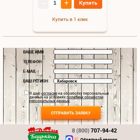
–
+
Купить
Купить в 1 клик
ВАШЕ ИМЯ
ТЕЛЕФОН
E-MAIL
ВАШ РЕГИОН
Я даю
согласие
на обработку персональных
данных на условиях
политики обработки
персональных данных
.
8 (800)
707-94-42
Обратный звонок