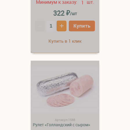
Минимум к заказу:
шт.
1
₽
322
/шт
–
+
Купить
Купить в 1 клик
Артикул:1588
Рулет «Голландский с сыром»