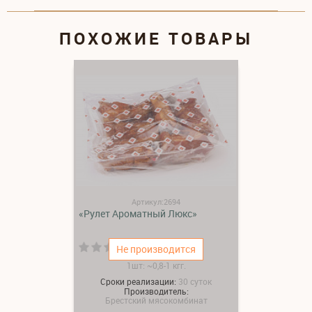
ПОХОЖИЕ ТОВАРЫ
Артикул:2694
«Рулет Ароматный Люкс»
(0)
Не производится
1шт: ~0,8-1 кгг.
Сроки реализации:
30 суток
Производитель:
Брестский мясокомбинат