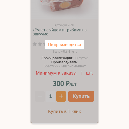
Артикул:2691
«Рулет с яйцом и грибами» в
вакууме
(0)
Не производится
1шт: ~0,8-1 кгг.
Сроки реализации:
30 суток
Производитель:
Брестский мясокомбинат
Минимум к заказу:
шт.
1
₽
300
/шт
–
+
Купить
Купить в 1 клик