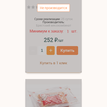
(0)
Не производится
Сроки реализации:
25 суток
Производитель:
Брестский мясокомбинат
Минимум к заказу:
шт.
1
₽
252
/шт
–
+
Купить
Купить в 1 клик