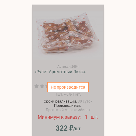
Артикул:2694
«Рулет Ароматный Люкс»
(0)
Не производится
1шт: ~0,8-1 кгг.
Сроки реализации:
30 суток
Производитель:
Брестский мясокомбинат
Минимум к заказу:
шт.
1
₽
322
/шт