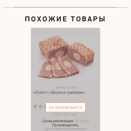
ПОХОЖИЕ ТОВАРЫ
Артикул:2690
«Рулет с яйцом и грибами»
(0)
Не производится
1шт: ~0,8-1 кгг.
Сроки реализации:
30 суток
Производитель:
Брестский мясокомбинат