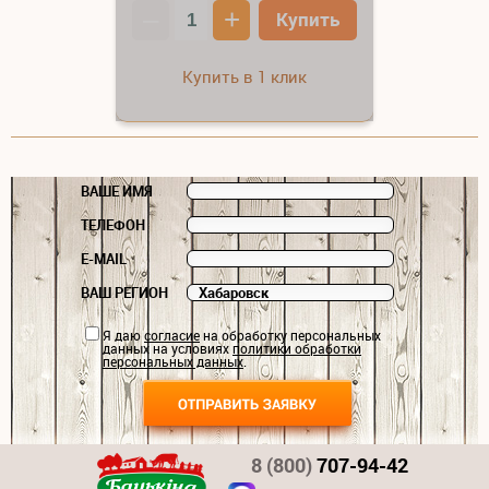
–
+
Купить
Купить в 1 клик
ВАШЕ ИМЯ
ТЕЛЕФОН
E-MAIL
ВАШ РЕГИОН
Я даю
согласие
на обработку персональных
данных на условиях
политики обработки
персональных данных
.
8 (800)
707-94-42