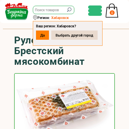
0
Регион:
Хабаровск
Ваш регион: Хабаровск?
Да
Выбрать другой город
Рулет «Ассорти»
Брестский
мясокомбинат