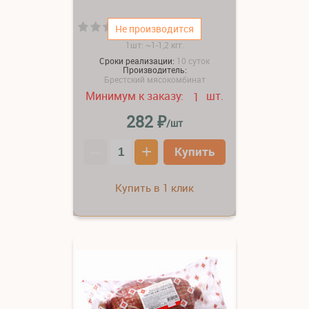
(0)
Не производится
1шт: ~1-1,2 кгг.
Сроки реализации:
10 суток
Производитель:
Брестский мясокомбинат
Минимум к заказу:
шт.
1
₽
282
/шт
–
+
Купить
Купить в 1 клик