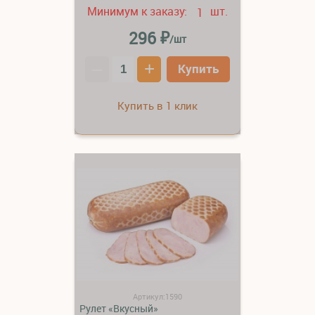
Минимум к заказу:
шт.
1
₽
296
/шт
–
+
Купить
Купить в 1 клик
Артикул:1590
Рулет «Вкусный»