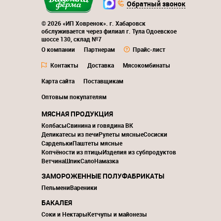
Обратный звонок
© 2026 «ИП Ховренок». г. Хабаровск
обслуживается через филиал г. Тула Одоевское
шоссе 130, склад №7
О компании
Партнерам
Прайс-лист
Контакты
Доставка
Мясокомбинаты
Карта сайта
Поставщикам
Оптовым покупателям
МЯСНАЯ ПРОДУКЦИЯ
Колбасы
Свинина и говядина ВК
Деликатесы из печи
Рулеты мясные
Сосиски
Сардельки
Паштеты мясные
Копчёности из птицы
Изделия из субпродуктов
Ветчина
Шпик
Сало
Намазка
ЗАМОРОЖЕННЫЕ ПОЛУФАБРИКАТЫ
Пельмени
Вареники
БАКАЛЕЯ
Соки и Нектары
Кетчупы и майонезы