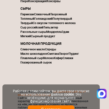
Пюре
Консервация
Консервы
СЫРЫ
Пармезан
Сливочный
Творожный
Топленый
Голландский
Полутвердый
Твердый
Со вкусом топленного молока
Сыр российский
Тильзитер
Рассольные сыры
Моцарелла
Эдам
Мягкий
Сырный продукт
МОЛОЧНАЯ ПРОДУКЦИЯ
Сливочное масло
Спреды
Масло шоколадное
Сметана
Творог
Пудинг
Плавленый сыр
Молоко
Кефир
Сливки
Глазированный сырок
Работая с этим сайтом, вы даете свое согласие
Эффективное поисковое
продвижение сайтов от
на использование файлов
cookie
. Это
компании ContactGroup
необходимо для нормального
Сайт носит исключительно информационный
функционирования сайта.
характер и никакая информация, опубликованная
на нём, ни при каких условиях не является
публичной офертой, определяемой положениями