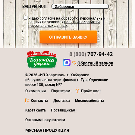
ВАШ РЕГИОН
Я даю
согласие
на обработку персональных
данных на условиях
политики обработки
персональных данных
.
8 (800)
707-94-42
Обратный звонок
© 2026 «ИП Ховренок». г. Хабаровск
обслуживается через филиал г. Тула Одоевское
шоссе 130, склад №7
О компании
Партнерам
Прайс-лист
Контакты
Доставка
Мясокомбинаты
Карта сайта
Поставщикам
Оптовым покупателям
МЯСНАЯ ПРОДУКЦИЯ