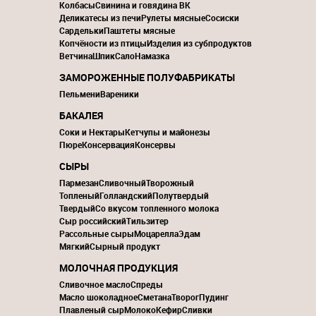
Колбасы
Свинина и говядина ВК
Деликатесы из печи
Рулеты мясные
Сосиски
Сардельки
Паштеты мясные
Копчёности из птицы
Изделия из субпродуктов
Ветчина
Шпик
Сало
Намазка
ЗАМОРОЖЕННЫЕ ПОЛУФАБРИКАТЫ
Пельмени
Вареники
БАКАЛЕЯ
Соки и Нектары
Кетчупы и майонезы
Пюре
Консервация
Консервы
СЫРЫ
Пармезан
Сливочный
Творожный
Топленый
Голландский
Полутвердый
Твердый
Со вкусом топленного молока
Сыр российский
Тильзитер
Рассольные сыры
Моцарелла
Эдам
Мягкий
Сырный продукт
МОЛОЧНАЯ ПРОДУКЦИЯ
Сливочное масло
Спреды
Масло шоколадное
Сметана
Творог
Пудинг
Плавленый сыр
Молоко
Кефир
Сливки