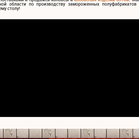
кой области по производству замороженных полуфабрикатов 
ему столу!