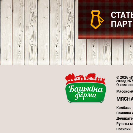
© 2026 «И
склад №
О компан
Мясоком
МЯСНА
Колбасы
Свинина 
Деликате
Рулеты м
Сосиски