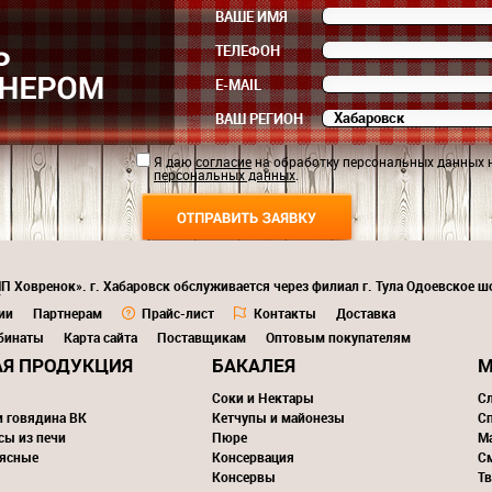
ВАШЕ ИМЯ
ТЕЛЕФОН
E-MAIL
ВАШ РЕГИОН
Я даю
согласие
на обработку персональных данных 
персональных данных
.
П Ховренок». г. Хабаровск обслуживается через филиал г. Тула Одоевское шо
7
ии
Партнерам
Прайс-лист
Контакты
Доставка
бинаты
Карта сайта
Поставщикам
Оптовым покупателям
Я ПРОДУКЦИЯ
БАКАЛЕЯ
М
Соки и Нектары
С
и говядина ВК
Кетчупы и майонезы
С
сы из печи
Пюре
М
ясные
Консервация
С
Консервы
Тв