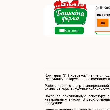
Пн-Пт 08:0
Регион:
Ваш реги
Да
О ко
Каталог
Компания "ИП Ховренок" является о
Республики Беларусь. Наша компания 
Работая только с сертифицированной
компания гарантирует высокое качеств
Сохраняя оригинальную рецептуру, 
натуральным вкусом. В свою очередь
продукции.
Наша компания занимается не только