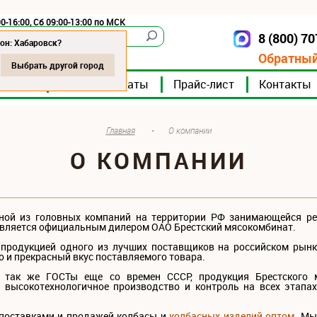
0-16:00, Сб 09:00-13:00 по МСК
8 (800) 7
Хабаровск
он: Хабаровск?
Обратный
Выбрать другой город
мпании
Мясокомбинаты
Прайс-лист
Контакты
Главная
•
О компании
О КОМПАНИИ
дной из головных компаний на территории РФ занимающейся ре
является официальным дилером ОАО Брестский мясокомбинат.
 продукцией одного из лучших поставщиков на российском рын
о и прекрасный вкус поставляемого товара.
а так же ГОСТы еще со времен СССР, продукция Брестского 
 высокотехнологичное производство и контроль на всех этапах
 поставками и продажей колбасы и
колбасных изделий оптом
. Мы