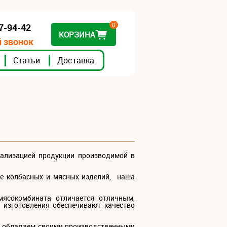
0
07-94-42
КОРЗИНА
 звонок
Статьи
Доставка
ализацией продукции производимой в
ке колбасных и мясных изделий, наша
мясокомбината отличается отличным,
 изготовления обеспечивают качество
 обладаем своими производственными