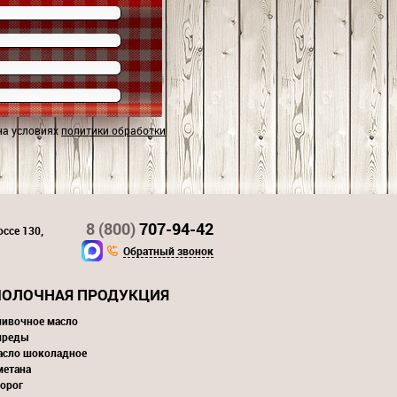
на условиях
политики обработки
8 (800)
707-94-42
ссе 130,
Обратный звонок
ОЛОЧНАЯ ПРОДУКЦИЯ
ливочное масло
преды
асло шоколадное
метана
орог