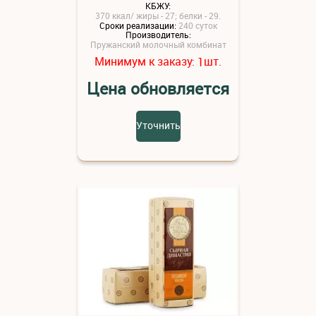
КБЖУ:
370 ккал/ жиры - 27; белки - 29.
Сроки реализации:
240 суток
Производитель:
Пружанский молочный комбинат
Минимум к заказу:
шт.
1
Цена обновляется
Уточнить