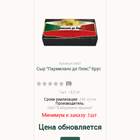
Артикул:3647
Сыр “Пармизано де Люкс” брус
(0)
1шт: ~8,5 кг.
Сроки реализации:
240 суток
Производитель:
ОАО "Бабушкина крынка"
Минимум к заказу:
шт.
1
Цена обновляется