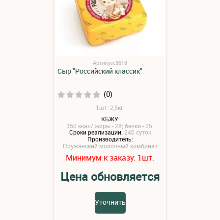
Артикул:3618
Сыр "Российский классик"
(0)
1шт: 2,5кг.
КБЖУ:
350 ккал/ жиры - 28; белки - 25.
Сроки реализации:
240 суток
Производитель:
Пружанский молочный комбинат
Минимум к заказу:
шт.
1
Цена обновляется
Уточнить