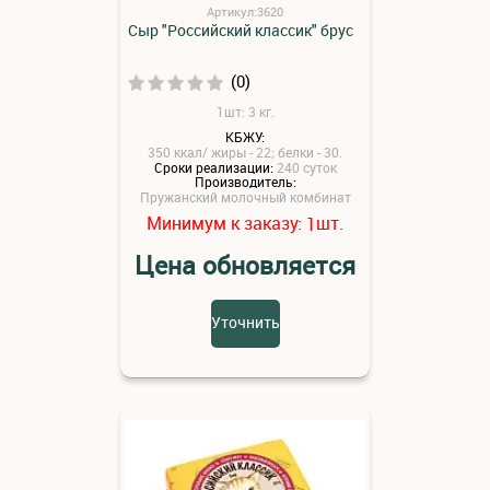
Артикул:3620
Сыр "Российский классик" брус
(0)
1шт: 3 кг.
КБЖУ:
350 ккал/ жиры - 22; белки - 30.
Сроки реализации:
240 суток
Производитель:
Пружанский молочный комбинат
Минимум к заказу:
шт.
1
Цена обновляется
Уточнить