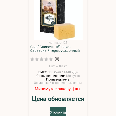
Артикул:4125
Сыр "Сливочный" пакет
барьерный термоусадочный
(0)
1шт: ~ 8,8 кг.
КБЖУ:
350 ккал / 1440 кДЖ
Сроки реализации:
180 суток
Производитель:
Ошмянский сыродельный завод
Минимум к заказу:
шт.
1
Цена обновляется
Уточнить