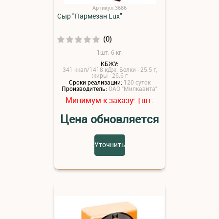
Артикул:3686
Сыр "Пармезан Lux"
(0)
1шт: 6 кг.
КБЖУ:
341 ккал/1418 кДж. Белки - 25.5 г,
жиры - 26.6 г
Сроки реализации:
120 суток
Производитель:
ОАО "Милкавита"
Минимум к заказу:
шт.
1
Цена обновляется
Уточнить