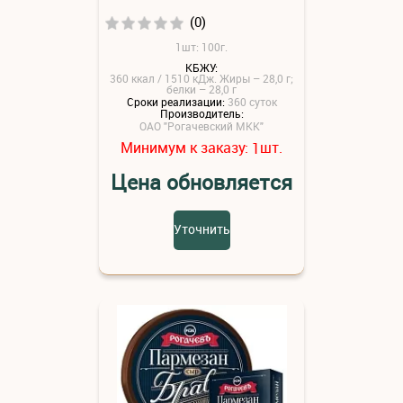
(0)
1шт: 100г.
КБЖУ:
360 ккал / 1510 кДж. Жиры – 28,0 г;
белки – 28,0 г
Сроки реализации:
360 суток
Производитель:
ОАО "Рогачевский МКК"
Минимум к заказу:
шт.
1
Цена обновляется
Уточнить