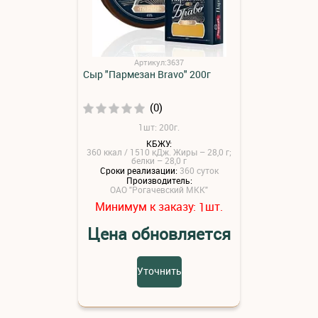
Артикул:3637
Сыр "Пармезан Bravo" 200г
(0)
1шт: 200г.
КБЖУ:
360 ккал / 1510 кДж. Жиры – 28,0 г;
белки – 28,0 г
Сроки реализации:
360 суток
Производитель:
ОАО "Рогачевский МКК"
Минимум к заказу:
шт.
1
Цена обновляется
Уточнить