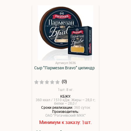
Артикул:3636
Сыр "Пармезан Bravo" цилиндр
(0)
1шт: 8 кг.
КБЖУ:
360 ккал / 1510 кДж. Жиры – 28,0 г;
белки – 28,0 г
Сроки реализации:
360 суток
Производитель:
ОАО "Рогачевский МКК"
Минимум к заказу:
шт.
1