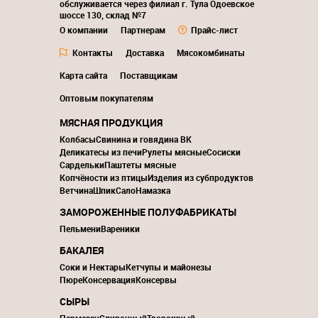
обслуживается через филиал г. Тула Одоевское
шоссе 130, склад №7
О компании
Партнерам
Прайс-лист
Контакты
Доставка
Мясокомбинаты
Карта сайта
Поставщикам
Оптовым покупателям
МЯСНАЯ ПРОДУКЦИЯ
Колбасы
Свинина и говядина ВК
Деликатесы из печи
Рулеты мясные
Сосиски
Сардельки
Паштеты мясные
Копчёности из птицы
Изделия из субпродуктов
Ветчина
Шпик
Сало
Намазка
ЗАМОРОЖЕННЫЕ ПОЛУФАБРИКАТЫ
Пельмени
Вареники
БАКАЛЕЯ
Соки и Нектары
Кетчупы и майонезы
Пюре
Консервация
Консервы
СЫРЫ