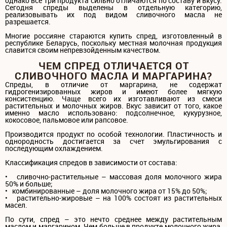
однако все три продукта сильно отличаются по составу и вкусу.
Сегодня спреды выделены в отдельную категорию,
реализовывать их под видом сливочного масла не
разрешается.
Многие россияне стараются купить спред, изготовленный в
республике Беларусь, поскольку местная молочная продукция
славится своим непревзойденным качеством.
ЧЕМ СПРЕД ОТЛИЧАЕТСЯ ОТ
СЛИВОЧНОГО МАСЛА И МАРГАРИНА?
Спреды, в отличие от маргарина, не содержат
гидрогенизированных жиров и имеют более мягкую
консистенцию. Чаще всего их изготавливают из смеси
растительных и молочных жиров. Вкус зависит от того, какое
именно масло использовано: подсолнечное, кукурузное,
кокосовое, пальмовое или рапсовое.
Производится продукт по особой технологии. Пластичность и
однородность достигается за счет эмульгирования с
последующим охлаждением.
Классификация спредов в зависимости от состава:
• сливочно-растительные – массовая доля молочного жира
50% и больше;
• комбинированные – доля молочного жира от 15% до 50%;
• растительно-жировые – на 100% состоят из растительных
масел.
По сути, спред – это нечто среднее между растительным
маслом и маргарином. Чем больше в продукте молочного жира,