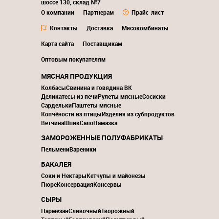
шоссе 130, склад №7
О компании
Партнерам
Прайс-лист
Контакты
Доставка
Мясокомбинаты
Карта сайта
Поставщикам
Оптовым покупателям
МЯСНАЯ ПРОДУКЦИЯ
Колбасы
Свинина и говядина ВК
Деликатесы из печи
Рулеты мясные
Сосиски
Сардельки
Паштеты мясные
Копчёности из птицы
Изделия из субпродуктов
Ветчина
Шпик
Сало
Намазка
ЗАМОРОЖЕННЫЕ ПОЛУФАБРИКАТЫ
Пельмени
Вареники
БАКАЛЕЯ
Соки и Нектары
Кетчупы и майонезы
Пюре
Консервация
Консервы
СЫРЫ
Пармезан
Сливочный
Творожный