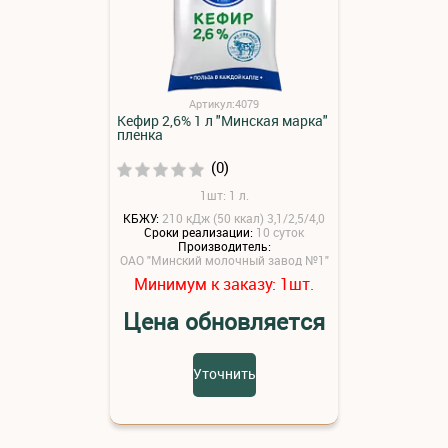
Артикул:4079
Кефир 2,6% 1 л "Минская марка"
пленка
(0)
1шт: 1 л.
КБЖУ:
210 кДж (50 ккал) 3,1/2,5/4,0
Сроки реализации:
10 суток
Производитель:
ОАО "Минский молочный завод №1"
Минимум к заказу:
шт.
1
Цена обновляется
Уточнить