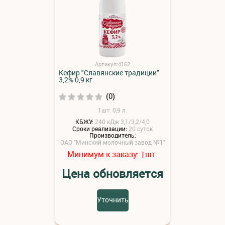
Артикул:4162
Кефир "Славянские традиции"
3,2% 0,9 кг
(0)
1шт: 0,9 л.
КБЖУ:
240 кДж 3,1/3,2/4,0
Сроки реализации:
20 суток
Производитель:
ОАО "Минский молочный завод №1"
Минимум к заказу:
шт.
1
Цена обновляется
Уточнить