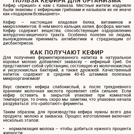
ПОЛЬЗА КЕФИРА ДЛЯ ОРГАНИЗМА
Кефир «пришел» к нам с Кавказа. Местные жители издревле
были знакомы с кефирными грибками и называли их не иначе
как «подарком Всевышнего».
Кефир – настоящая кладовая белка, витаминов и
микроэлементов. В нем много кальция, калия, фосфора, магния.
Кефир содержит вещества, способствующие оздоровлению
желудочно-кишечного тракта. Особенно полезен он людям,
вынужденным принимать антибиотики и страдающим от
дисбактериоза.
КАК ПОЛУЧАЮТ КЕФИР
Для получения ферментированного напитка в натуральное
коровье молоко добавляют закваску – кефирный гриб. Он
представляет собой субстанцию, состоящую из молочнокислых
и уксуснокислых бактерий, а также дрожжей. Качественный
напиток содержит в среднем 40-45 штаммов полезных
микроорганизмов!
Вкус свежего кефира слабокислый, а после трехдневного
хранения молочная кислота проявляет себя сильнее. Если
кефир оставить в закрытой упаковке при комнатной
температуре, то очень скоро мы заметим, что упаковка начала
раздуваться: это «работают» ферменты.
Таким образом, для производства кефира нужны всего два
продукта: молоко и закваска. Процесс изготовления включает
несколько этапов:
• нормализация молока – чтобы добиться нужного процента
жирности;