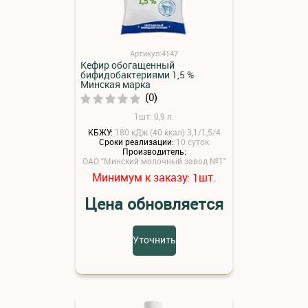
Артикул:4147
Кефир обогащенный
бифидобактериями 1,5 %
Минская марка
(0)
1шт: 0,9 л.
КБЖУ:
180 кДж (40 ккал) 3,1/1,5/4
Сроки реализации:
10 суток
Производитель:
ОАО "Минский молочный завод №1"
Минимум к заказу:
шт.
1
Цена обновляется
Уточнить