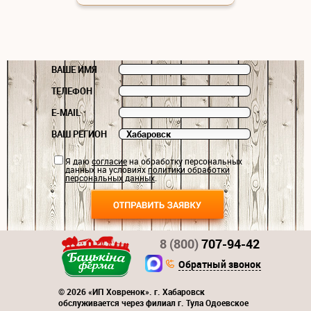
ВАШЕ ИМЯ
ТЕЛЕФОН
E-MAIL
ВАШ РЕГИОН
Я даю
согласие
на обработку персональных
данных на условиях
политики обработки
персональных данных
.
8 (800)
707-94-42
Обратный звонок
© 2026 «ИП Ховренок». г. Хабаровск
обслуживается через филиал г. Тула Одоевское