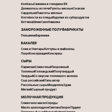
Колбасы
Свинина и говядина ВК
Деликатесы из печи
Рулеты мясные
Сосиски
Сардельки
Паштеты мясные
Копчёности из птицы
Изделия из субпродуктов
Ветчина
Шпик
Сало
Намазка
ЗАМОРОЖЕННЫЕ ПОЛУФАБРИКАТЫ
Пельмени
Вареники
БАКАЛЕЯ
Соки и Нектары
Кетчупы и майонезы
Пюре
Консервация
Консервы
СЫРЫ
Пармезан
Сливочный
Творожный
Топленый
Голландский
Полутвердый
Твердый
Со вкусом топленного молока
Сыр российский
Тильзитер
Рассольные сыры
Моцарелла
Эдам
Мягкий
Сырный продукт
МОЛОЧНАЯ ПРОДУКЦИЯ
Сливочное масло
Спреды
Масло шоколадное
Сметана
Творог
Пудинг
Плавленый сыр
Молоко
Кефир
Сливки