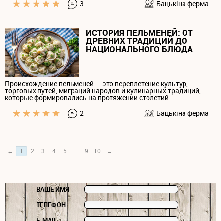
3
Бацькiна ферма
ИСТОРИЯ ПЕЛЬМЕНЕЙ: ОТ
ДРЕВНИХ ТРАДИЦИЙ ДО
НАЦИОНАЛЬНОГО БЛЮДА
Происхождение пельменей — это переплетение культур,
торговых путей, миграций народов и кулинарных традиций,
которые формировались на протяжении столетий.
2
Бацькiна ферма
←
1
2
3
4
5
...
9
10
→
ВАШЕ ИМЯ
ТЕЛЕФОН
E-MAIL