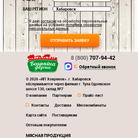
ВАШ РЕГИОН
Я даю
согласие
на обработку персональных
данных на условиях
политики обработки
персональных данных
.
8 (800)
707-94-42
Обратный звонок
© 2026 «ИП Ховренок». г. Хабаровск
обслуживается через филиал г. Тула Одоевское
шоссе 130, склад №7
О компании
Партнерам
Прайс-лист
Контакты
Доставка
Мясокомбинаты
Карта сайта
Поставщикам
Оптовым покупателям
МЯСНАЯ ПРОДУКЦИЯ