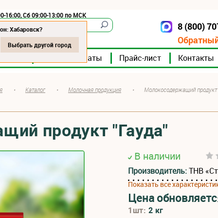
0-16:00, Сб 09:00-13:00 по МСК
8 (800) 7
Хабаровск
он: Хабаровск?
Обратный
Выбрать другой город
мпании
Мясокомбинаты
Прайс-лист
Контакты
я
•
Каталог
•
Молочная продукция
•
Молокосодержащий продукт 
щий продукт "Гауда"
В наличии
Производитель:
ТНВ «С
Показать все характеристи
Цена обновляетс
1шт:
2 кг