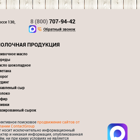
8 (800)
707-94-42
ссе 130,
Обратный звонок
ОЛОЧНАЯ ПРОДУКЦИЯ
ливочное масло
преды
асло шоколадное
метана
орог
удинг
лавленый сыр
олоко
ефир
ливки
лазированный сырок
ективное поисковое
продвижение сайтов от
пании ContactGroup
т носит исключительно информационный
актер и никакая информация, опубликованная
ём, ни при каких условиях не является