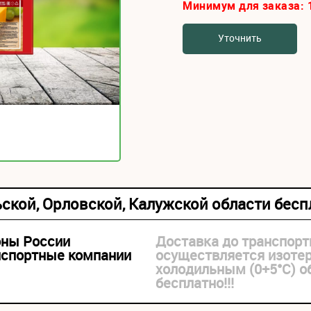
Минимум для заказа:
Уточнить
ьской, Орловской, Калужской области бес
оны России
Доставка до транспорт
нспортные компании
осуществляется изоте
холодильным (0+5°С) 
бесплатно!!!