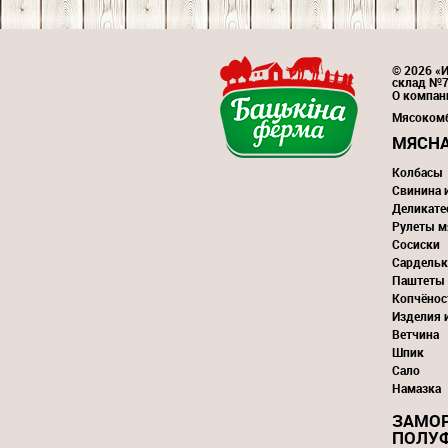
© 2026 «И
склад №
О компан
Мясоком
МЯСНА
Колбасы
Свинина 
Деликате
Рулеты м
Сосиски
Сардельк
Паштеты
Копчёнос
Изделия 
Ветчина
Шпик
Сало
Намазка
ЗАМО
ПОЛУ