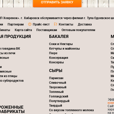
П Ховренок». г. Хабаровск обслуживается через филиал г. Тула Одоевское шо
7
ии
Партнерам
Прайс-лист
Контакты
Доставка
бинаты
Карта сайта
Поставщикам
Оптовым покупателям
Я ПРОДУКЦИЯ
БАКАЛЕЯ
М
Соки и Нектары
С
и говядина ВК
Кетчупы и майонезы
С
сы из печи
Пюре
М
ясные
Консервация
С
Консервы
Тв
и
П
СЫРЫ
 мясные
П
ти из птицы
М
Пармезан
из субпродуктов
К
Сливочный
С
Творожный
Г
Топленый
Голландский
Эфф
Полутвердый
ком
Твердый
Сай
РОЖЕННЫЕ
хар
Со вкусом топленного молока
ФАБРИКАТЫ
на н