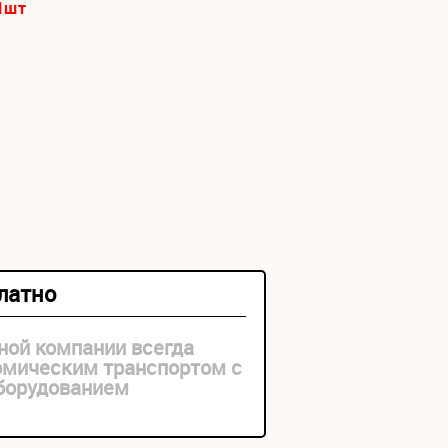
1
шт
платно
ной компании всегда
рмическим транспортом с
оборудованием