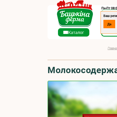
Пн-Пт 08:0
Регион:
Ваш реги
Да
О ко
Каталог
Главна
Молокосодержа