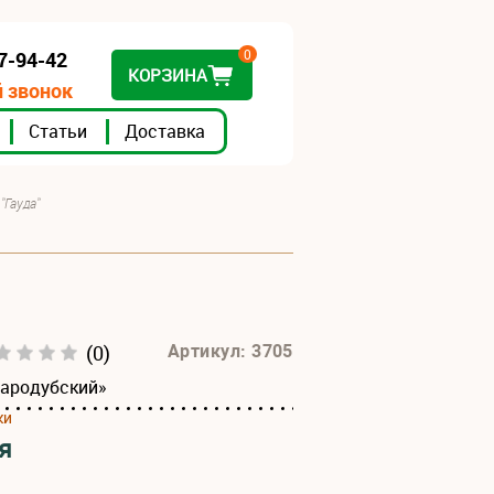
0
07-94-42
КОРЗИНА
 звонок
Статьи
Доставка
"Гауда"
(0)
Артикул: 3705
тародубский»
ки
я