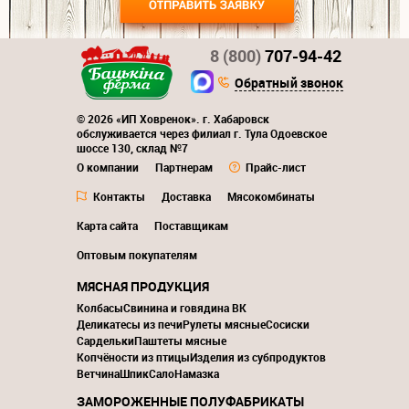
8 (800)
707-94-42
Обратный звонок
© 2026 «ИП Ховренок». г. Хабаровск
обслуживается через филиал г. Тула Одоевское
шоссе 130, склад №7
О компании
Партнерам
Прайс-лист
Контакты
Доставка
Мясокомбинаты
Карта сайта
Поставщикам
Оптовым покупателям
МЯСНАЯ ПРОДУКЦИЯ
Колбасы
Свинина и говядина ВК
Деликатесы из печи
Рулеты мясные
Сосиски
Сардельки
Паштеты мясные
Копчёности из птицы
Изделия из субпродуктов
Ветчина
Шпик
Сало
Намазка
ЗАМОРОЖЕННЫЕ ПОЛУФАБРИКАТЫ