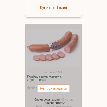
Купить в 1 клик
Артикул:2764
Колбаса полукопченая
«Гусарская»
(0)
Не производится
Сроки реализации:
45 суток
Производитель:
Брестский мясокомбинат