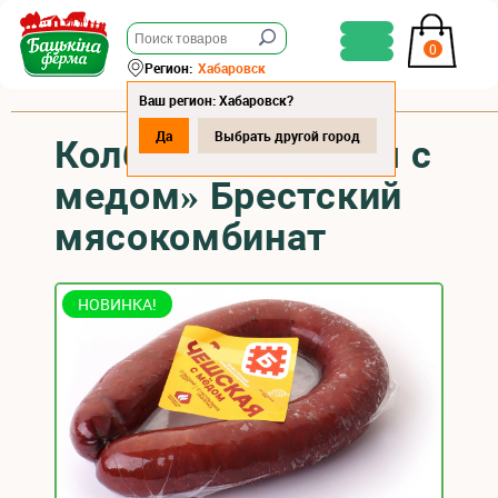
0
Регион:
Хабаровск
Ваш регион: Хабаровск?
Да
Выбрать другой город
Колбаса «Чешская с
медом» Брестский
мясокомбинат
НОВИНКА!