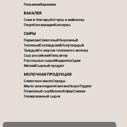
Пельмени
Вареники
БАКАЛЕЯ
Соки и Нектары
Кетчупы и майонезы
Пюре
Консервация
Консервы
СЫРЫ
Пармезан
Сливочный
Творожный
Топленый
Голландский
Полутвердый
Твердый
Со вкусом топленного молока
Сыр российский
Тильзитер
Рассольные сыры
Моцарелла
Эдам
Мягкий
Сырный продукт
МОЛОЧНАЯ ПРОДУКЦИЯ
Сливочное масло
Спреды
Масло шоколадное
Сметана
Творог
Пудинг
Плавленый сыр
Молоко
Кефир
Сливки
Глазированный сырок