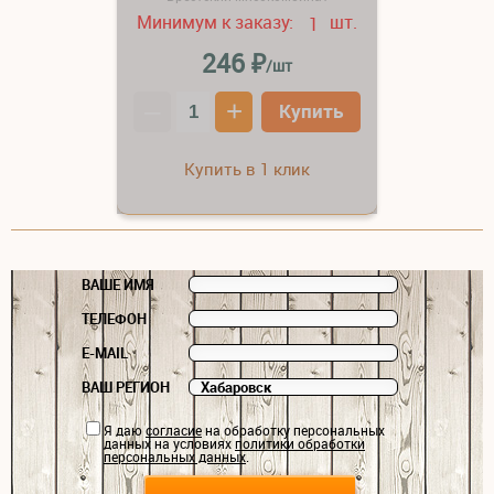
Минимум к заказу:
шт.
1
₽
246
/шт
–
+
Купить
Купить в 1 клик
ВАШЕ ИМЯ
ТЕЛЕФОН
E-MAIL
ВАШ РЕГИОН
Я даю
согласие
на обработку персональных
данных на условиях
политики обработки
персональных данных
.