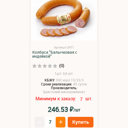
Артикул:3471
Колбаса "Балычковая с
индейкой"
(0)
1шт: 0,6 кгг.
КБЖУ:
360 ккал 15/33/3
Сроки реализации:
45 суток
Производитель:
Брестский мясокомбинат
Минимум к заказу:
шт.
7
₽
246.53
/шт
–
+
Купить