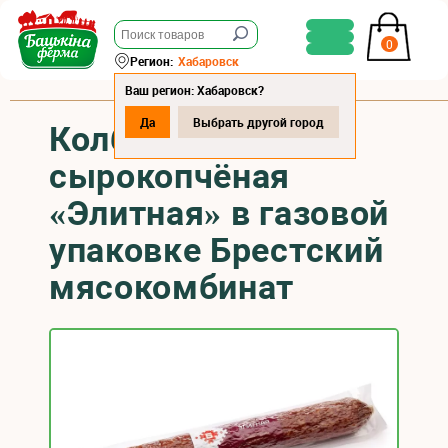
0
Регион:
Хабаровск
Ваш регион: Хабаровск?
Да
Выбрать другой город
Колбаса
сырокопчёная
«Элитная» в газовой
упаковке Брестский
мясокомбинат