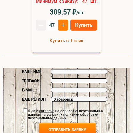
Минимум к заказу:
шт.
47
₽
309.57
/шт
–
+
Купить
Купить в 1 клик
ВАШЕ ИМЯ
ТЕЛЕФОН
E-MAIL
ВАШ РЕГИОН
Я даю
согласие
на обработку персональных
данных на условиях
политики обработки
персональных данных
.