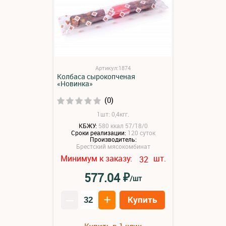
Артикул:1874
Колбаса сырокопченая
«Новинка»
(0)
1шт: 0,4кгг.
КБЖУ:
580 ккал 57/18/0
Сроки реализации:
120 суток
Производитель:
Брестский мясокомбинат
Минимум к заказу:
шт.
32
₽
577.04
/шт
–
+
Купить
Купить в 1 клик