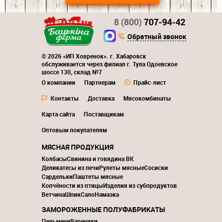
8 (800)
707-94-42
Обратный звонок
© 2026 «ИП Ховренок». г. Хабаровск
обслуживается через филиал г. Тула Одоевское
шоссе 130, склад №7
О компании
Партнерам
Прайс-лист
Контакты
Доставка
Мясокомбинаты
Карта сайта
Поставщикам
Оптовым покупателям
МЯСНАЯ ПРОДУКЦИЯ
Колбасы
Свинина и говядина ВК
Деликатесы из печи
Рулеты мясные
Сосиски
Сардельки
Паштеты мясные
Копчёности из птицы
Изделия из субпродуктов
Ветчина
Шпик
Сало
Намазка
ЗАМОРОЖЕННЫЕ ПОЛУФАБРИКАТЫ
Пельмени
Вареники