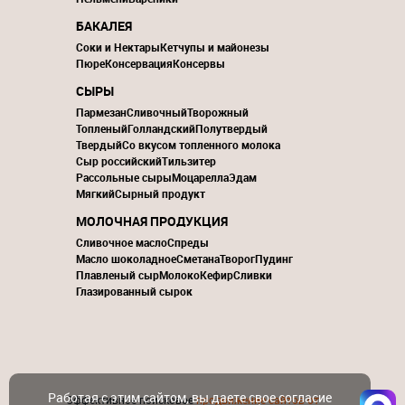
БАКАЛЕЯ
Соки и Нектары
Кетчупы и майонезы
Пюре
Консервация
Консервы
СЫРЫ
Пармезан
Сливочный
Творожный
Топленый
Голландский
Полутвердый
Твердый
Со вкусом топленного молока
Сыр российский
Тильзитер
Рассольные сыры
Моцарелла
Эдам
Мягкий
Сырный продукт
МОЛОЧНАЯ ПРОДУКЦИЯ
Сливочное масло
Спреды
Масло шоколадное
Сметана
Творог
Пудинг
Плавленый сыр
Молоко
Кефир
Сливки
Глазированный сырок
Работая с этим сайтом, вы даете свое согласие
Эффективное поисковое
продвижение сайтов от