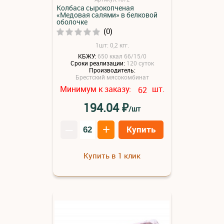
Колбаса сырокопченая
«Медовая салями» в белковой
оболочке
(0)
1шт: 0,2 кгг.
КБЖУ:
650 ккал 66/15/0
Сроки реализации:
120 суток
Производитель:
Брестский мясокомбинат
Минимум к заказу:
шт.
62
₽
194.04
/шт
–
+
Купить
Купить в 1 клик