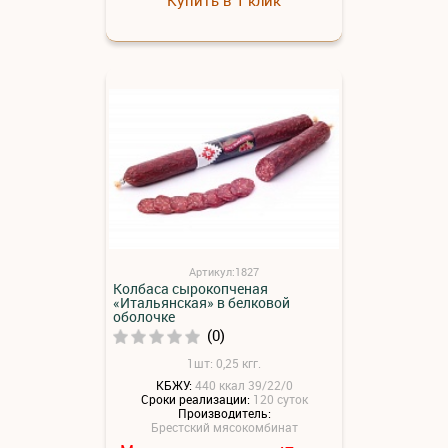
Артикул:1827
Колбаса сырокопченая
«Итальянская» в белковой
оболочке
(0)
1шт: 0,25 кгг.
КБЖУ:
440 ккал 39/22/0
Сроки реализации:
120 суток
Производитель:
Брестский мясокомбинат