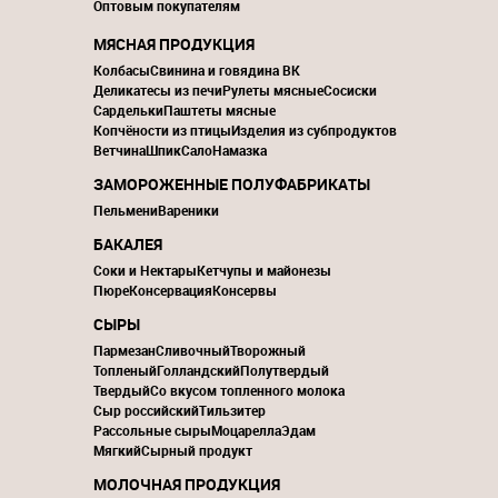
Оптовым покупателям
МЯСНАЯ ПРОДУКЦИЯ
Колбасы
Свинина и говядина ВК
Деликатесы из печи
Рулеты мясные
Сосиски
Сардельки
Паштеты мясные
Копчёности из птицы
Изделия из субпродуктов
Ветчина
Шпик
Сало
Намазка
ЗАМОРОЖЕННЫЕ ПОЛУФАБРИКАТЫ
Пельмени
Вареники
БАКАЛЕЯ
Соки и Нектары
Кетчупы и майонезы
Пюре
Консервация
Консервы
СЫРЫ
Пармезан
Сливочный
Творожный
Топленый
Голландский
Полутвердый
Твердый
Со вкусом топленного молока
Сыр российский
Тильзитер
Рассольные сыры
Моцарелла
Эдам
Мягкий
Сырный продукт
МОЛОЧНАЯ ПРОДУКЦИЯ