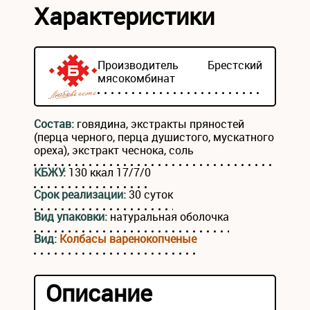
Характеристики
Производитель
Брестский
мясокомбинат
Состав:
говядина, экстракты пряностей
(перца черного, перца душистого, мускатного
ореха), экстракт чеснока, соль
КБЖУ:
130 ккал 17/7/0
Срок реализации:
30 суток
Вид упаковки:
натуральная оболочка
Вид:
Колбасы варенокопченые
Описание