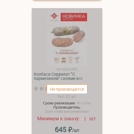
Артикул:2893
Колбаса Сервелат "С
пармезаном" салями в/с
(0)
Не производится
1шт: 0,7 кгг.
Сроки реализации:
45 суток
Производитель:
Брестский мясокомбинат
Минимум к заказу:
шт.
1
₽
645
/шт