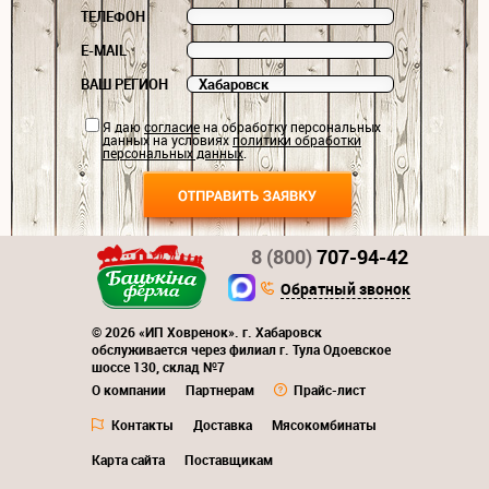
ТЕЛЕФОН
E-MAIL
ВАШ РЕГИОН
Я даю
согласие
на обработку персональных
данных на условиях
политики обработки
персональных данных
.
8 (800)
707-94-42
Обратный звонок
© 2026 «ИП Ховренок». г. Хабаровск
обслуживается через филиал г. Тула Одоевское
шоссе 130, склад №7
О компании
Партнерам
Прайс-лист
Контакты
Доставка
Мясокомбинаты
Карта сайта
Поставщикам