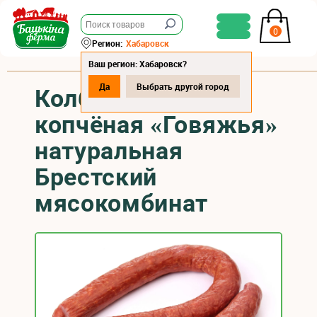
0
Регион:
Хабаровск
Ваш регион: Хабаровск?
Да
Выбрать другой город
Колбаса варёно-
копчёная «Говяжья»
натуральная
Брестский
мясокомбинат