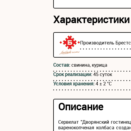
Характеристики
Производитель
Брест
Состав:
свинина, курица
Срок реализации:
45 суток
Условия хранения:
4 ± 2 °С
Описание
Сервелат "Дворянский гостине
варенокопченая колбаса созда