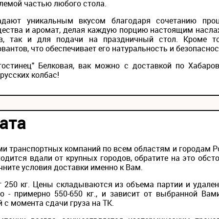
млемой частью любого стола.
адают уникальным вкусом благодаря сочетанию проц
щества и аромат, делая каждую порцию настоящим насла
в, так и для подачи на праздничный стол. Кроме т
вантов, что обеспечивает его натуральность и безопаснос
гостинец" Белковая, вак можно с доставкой по Хабаро
русских колбас!
ата
и транспортных компаний по всем областям и городам Рос
одится вдали от крупных городов, обратите на это обс
чните условия доставки именно к Вам.
 250 кг. Цены складываются из объема партии и удален
то - примерно 550-650 кг., и зависит от выбранной Вам
й с момента сдачи груза на ТК.