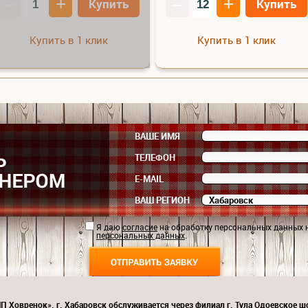
–
+
–
+
Купить
Купить
Купить в 1 клик
Купить в 1 клик
ВАШЕ ИМЯ
ТЕЛЕФОН
E-MAIL
ВАШ РЕГИОН
Я даю
согласие
на обработку персональных данных 
персональных данных
.
П Ховренок». г. Хабаровск обслуживается через филиал г. Тула Одоевское шо