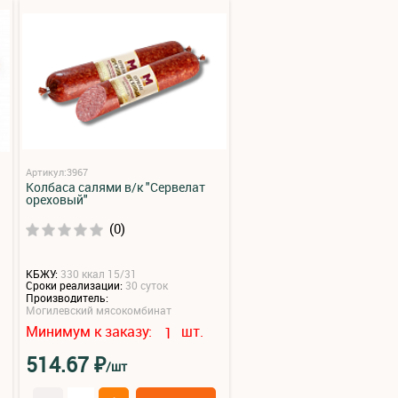
Артикул:3967
Колбаса салями в/к "Сервелат
ореховый"
(0)
КБЖУ:
330 ккал 15/31
Сроки реализации:
30 суток
Производитель:
Могилевский мясокомбинат
Минимум к заказу:
шт.
1
₽
514.67
/шт