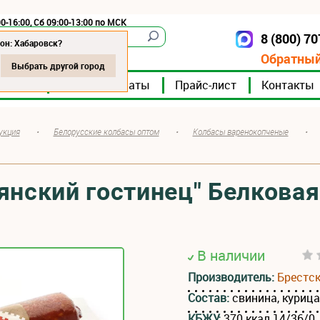
0-16:00, Сб 09:00-13:00 по МСК
8 (800) 7
Хабаровск
он: Хабаровск?
Обратный
Выбрать другой город
мпании
Мясокомбинаты
Прайс-лист
Контакты
укция
•
Белорусские колбасы оптом
•
Колбасы варенокопченые
•
янский гостинец" Белковая
В наличии
Производитель:
Брестс
Состав:
свинина, куриц
КБЖУ:
370 ккал 14/36/0