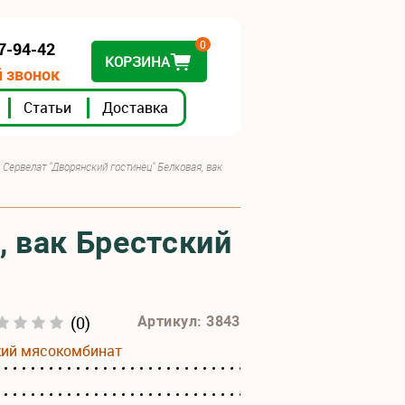
0
07-94-42
КОРЗИНА
 звонок
Статьи
Доставка
Сервелат "Дворянский гостинец" Белковая, вак
, вак Брестский
(0)
Артикул: 3843
кий мясокомбинат
а