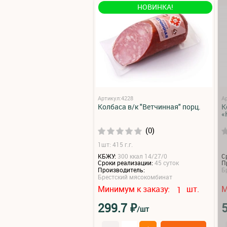
НОВИНКА!
Артикул:4228
А
Колбаса в/к "Ветчинная" порц.
К
«
(0)
1шт: 415 г.г.
КБЖУ:
300 ккал 14/27/0
С
Сроки реализации:
45 суток
П
Производитель:
Б
Брестский мясокомбинат
Минимум к заказу:
шт.
М
1
₽
299.7
/шт