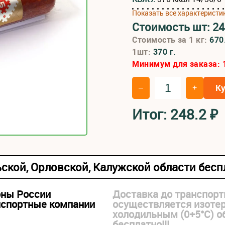
Показать все характеристи
Стоимость шт:
24
Стоимость за 1 кг:
670
1шт:
370 г.
Минимум для заказа:
К
–
+
Итог:
248.2
₽
ьской, Орловской, Калужской области бес
оны России
Доставка до транспорт
нспортные компании
осуществляется изоте
холодильным (0+5°С) 
бесплатно!!!