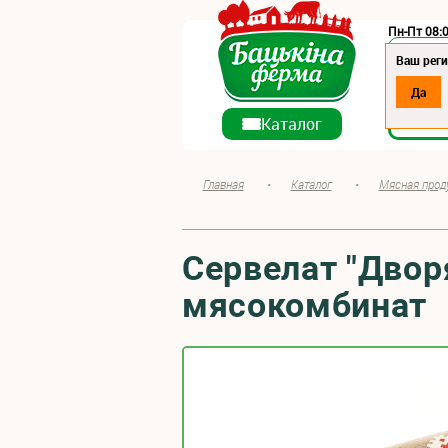
Пн-Пт 08:0
Регион:
Ваш реги
Да
О ко
Каталог
Главная
•
Каталог
•
Мясная прод
Сервелат "Двор
мясокомбинат