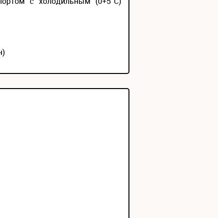
портом с холодильным (0+5°С)
н)