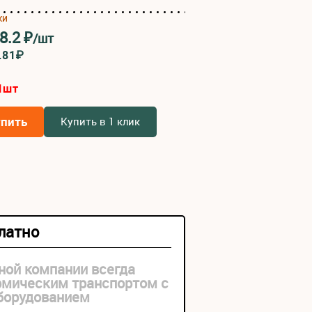
ки
8.2
₽
/шт
.81₽
1
шт
упить
Купить в 1 клик
платно
ной компании всегда
рмическим транспортом с
оборудованием