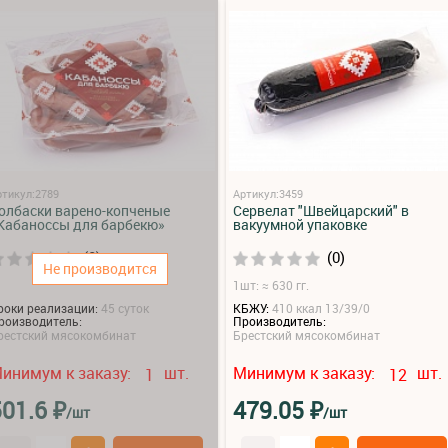
ртикул:2789
Артикул:3459
олбаски варено-копченые
Сервелат "Швейцарский" в
Кабаноссы для барбекю»
вакуумной упаковке
(0)
(0)
Не производится
1шт: ≈ 630 гг.
роки реализации:
45 суток
КБЖУ:
410 ккал 13/39/0
роизводитель:
Производитель:
рестский мясокомбинат
Брестский мясокомбинат
инимум к заказу:
шт.
Минимум к заказу:
шт.
1
12
₽
₽
501.6
479.05
/шт
/шт