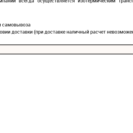
мпании всегда осуществляется изотермическим транс
ии самовывоза
овии доставки (при доставке наличный расчет невозможе