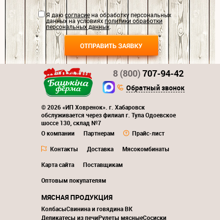
Я даю
согласие
на обработку персональных
данных на условиях
политики обработки
персональных данных
.
8 (800)
707-94-42
Обратный звонок
© 2026 «ИП Ховренок». г. Хабаровск
обслуживается через филиал г. Тула Одоевское
шоссе 130, склад №7
О компании
Партнерам
Прайс-лист
Контакты
Доставка
Мясокомбинаты
Карта сайта
Поставщикам
Оптовым покупателям
МЯСНАЯ ПРОДУКЦИЯ
Колбасы
Свинина и говядина ВК
Деликатесы из печи
Рулеты мясные
Сосиски