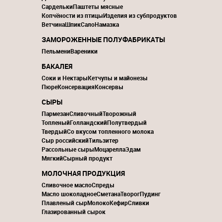
Сардельки
Паштеты мясные
Копчёности из птицы
Изделия из субпродуктов
Ветчина
Шпик
Сало
Намазка
ЗАМОРОЖЕННЫЕ ПОЛУФАБРИКАТЫ
Пельмени
Вареники
БАКАЛЕЯ
Соки и Нектары
Кетчупы и майонезы
Пюре
Консервация
Консервы
СЫРЫ
Пармезан
Сливочный
Творожный
Топленый
Голландский
Полутвердый
Твердый
Со вкусом топленного молока
Сыр российский
Тильзитер
Рассольные сыры
Моцарелла
Эдам
Мягкий
Сырный продукт
МОЛОЧНАЯ ПРОДУКЦИЯ
Сливочное масло
Спреды
Масло шоколадное
Сметана
Творог
Пудинг
Плавленый сыр
Молоко
Кефир
Сливки
Глазированный сырок