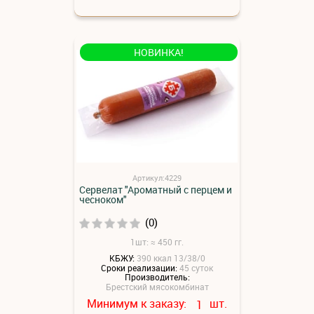
НОВИНКА!
Артикул:4229
Сервелат "Ароматный с перцем и
чесноком"
(0)
1шт: ≈ 450 гг.
КБЖУ:
390 ккал 13/38/0
Сроки реализации:
45 суток
Производитель:
Брестский мясокомбинат
Минимум к заказу:
шт.
1