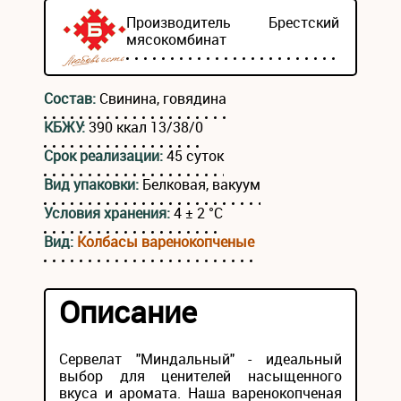
Производитель
Брестский
мясокомбинат
Состав:
Свинина, говядина
КБЖУ:
390 ккал 13/38/0
Срок реализации:
45 суток
Вид упаковки:
Белковая, вакуум
Условия хранения:
4 ± 2 °С
Вид:
Колбасы варенокопченые
Описание
Сервелат "Миндальный" - идеальный
выбор для ценителей насыщенного
вкуса и аромата. Наша варенокопченая