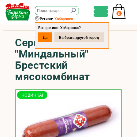
0
Регион:
Хабаровск
Ваш регион: Хабаровск?
Да
Выбрать другой город
Сервелат
"Миндальный"
Брестский
мясокомбинат
НОВИНКА!