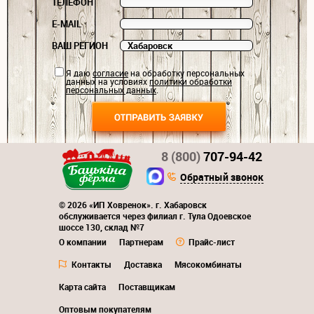
ТЕЛЕФОН
E-MAIL
ВАШ РЕГИОН
Я даю
согласие
на обработку персональных
данных на условиях
политики обработки
персональных данных
.
8 (800)
707-94-42
Обратный звонок
© 2026 «ИП Ховренок». г. Хабаровск
обслуживается через филиал г. Тула Одоевское
шоссе 130, склад №7
О компании
Партнерам
Прайс-лист
Контакты
Доставка
Мясокомбинаты
Карта сайта
Поставщикам
Оптовым покупателям