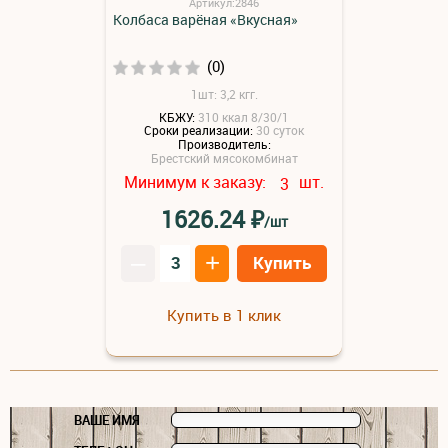
Артикул:2846
Колбаса варёная «Вкусная»
(0)
1шт: 3,2 кгг.
КБЖУ:
310 ккал 8/30/1
Сроки реализации:
30 суток
Производитель:
Брестский мясокомбинат
Минимум к заказу:
шт.
3
₽
1626.24
/шт
–
+
Купить
Купить в 1 клик
ВАШЕ ИМЯ