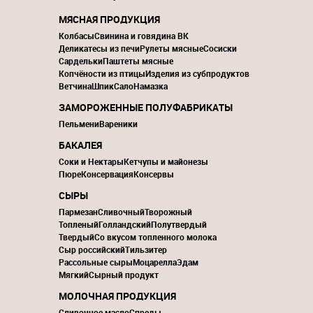
МЯСНАЯ ПРОДУКЦИЯ
Колбасы
Свинина и говядина ВК
Деликатесы из печи
Рулеты мясные
Сосиски
Сардельки
Паштеты мясные
Копчёности из птицы
Изделия из субпродуктов
Ветчина
Шпик
Сало
Намазка
ЗАМОРОЖЕННЫЕ ПОЛУФАБРИКАТЫ
Пельмени
Вареники
БАКАЛЕЯ
Соки и Нектары
Кетчупы и майонезы
Пюре
Консервация
Консервы
СЫРЫ
Пармезан
Сливочный
Творожный
Топленый
Голландский
Полутвердый
Твердый
Со вкусом топленного молока
Сыр российский
Тильзитер
Рассольные сыры
Моцарелла
Эдам
Мягкий
Сырный продукт
МОЛОЧНАЯ ПРОДУКЦИЯ
Сливочное масло
Спреды