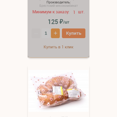
Производитель:
Брестский мясокомбинат
Минимум к заказу:
шт.
1
₽
125
/шт
–
+
Купить
Купить в 1 клик