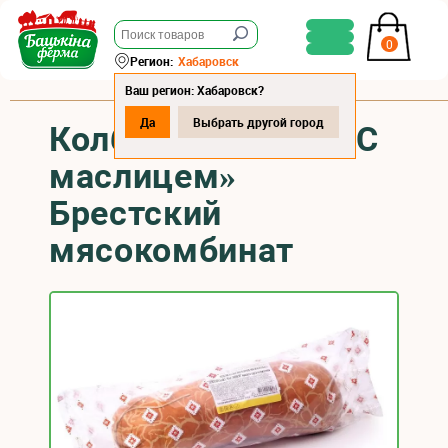
0
Регион:
Хабаровск
Ваш регион: Хабаровск?
Да
Выбрать другой город
Колбаса вареная «С
маслицем»
Брестский
мясокомбинат