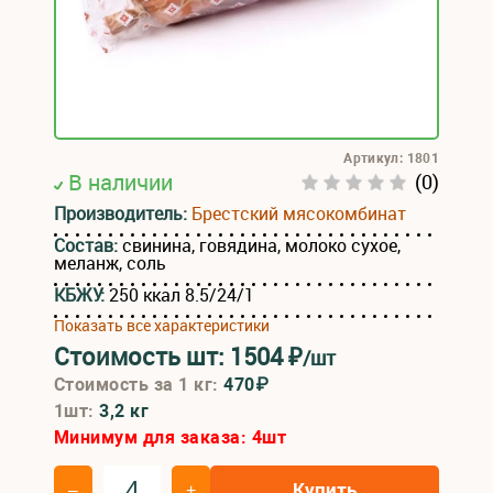
Артикул: 1801
В наличии
(0)
Производитель:
Брестский мясокомбинат
Состав:
свинина, говядина, молоко сухое,
меланж, соль
КБЖУ:
250 ккал 8.5/24/1
Показать все характеристики
Стоимость шт:
1504
₽
/шт
Стоимость за 1 кг:
470₽
1шт:
3,2 кг
Минимум для заказа:
4
шт
Купить
–
+