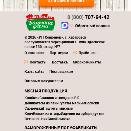
8 (800)
707-94-42
Обратный звонок
© 2026 «ИП Ховренок». г. Хабаровск
обслуживается через филиал г. Тула Одоевское
шоссе 130, склад №7
О компании
Партнерам
Прайс-лист
Контакты
Доставка
Мясокомбинаты
Карта сайта
Поставщикам
Оптовым покупателям
МЯСНАЯ ПРОДУКЦИЯ
Колбасы
Свинина и говядина ВК
Деликатесы из печи
Рулеты мясные
Сосиски
Сардельки
Паштеты мясные
Копчёности из птицы
Изделия из субпродуктов
Ветчина
Шпик
Сало
Намазка
ЗАМОРОЖЕННЫЕ ПОЛУФАБРИКАТЫ