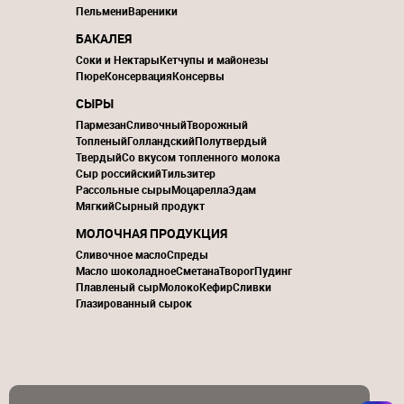
Пельмени
Вареники
БАКАЛЕЯ
Соки и Нектары
Кетчупы и майонезы
Пюре
Консервация
Консервы
СЫРЫ
Пармезан
Сливочный
Творожный
Топленый
Голландский
Полутвердый
Твердый
Со вкусом топленного молока
Сыр российский
Тильзитер
Рассольные сыры
Моцарелла
Эдам
Мягкий
Сырный продукт
МОЛОЧНАЯ ПРОДУКЦИЯ
Сливочное масло
Спреды
Масло шоколадное
Сметана
Творог
Пудинг
Плавленый сыр
Молоко
Кефир
Сливки
Глазированный сырок