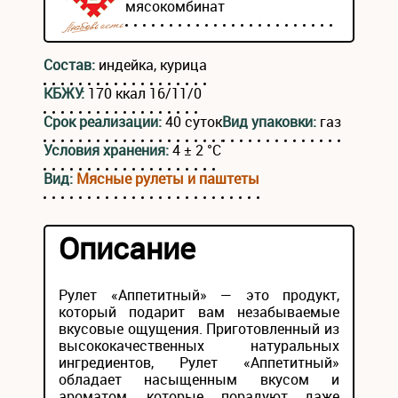
мясокомбинат
Состав:
индейка, курица
КБЖУ:
170 ккал 16/11/0
Срок реализации:
40 суток
Вид упаковки:
газ
Условия хранения:
4 ± 2 °С
Вид:
Мясные рулеты и паштеты
Описание
Рулет «Аппетитный» — это продукт,
который подарит вам незабываемые
вкусовые ощущения. Приготовленный из
высококачественных натуральных
ингредиентов, Рулет «Аппетитный»
обладает насыщенным вкусом и
ароматом, которые порадуют даже