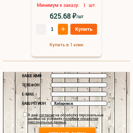
Минимум к заказу:
шт.
1
₽
625.68
/шт
–
+
Купить
Купить в 1 клик
ВАШЕ ИМЯ
ТЕЛЕФОН
E-MAIL
ВАШ РЕГИОН
Я даю
согласие
на обработку персональных
данных на условиях
политики обработки
персональных данных
.