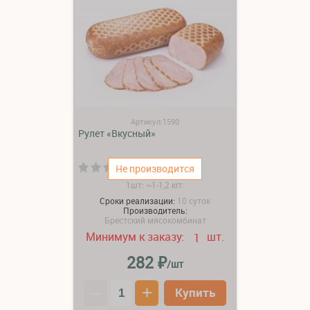
Артикул:1590
Рулет «Вкусный»
(0)
Не производится
1шт: ~1-1,2 кгг.
Сроки реализации:
10 суток
Производитель:
Брестский мясокомбинат
Минимум к заказу:
шт.
1
₽
282
/шт
–
+
Купить