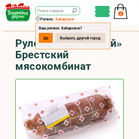
0
Регион:
Хабаровск
Ваш регион: Хабаровск?
Да
Выбрать другой город
Рулет «Аппетитный»
Брестский
мясокомбинат