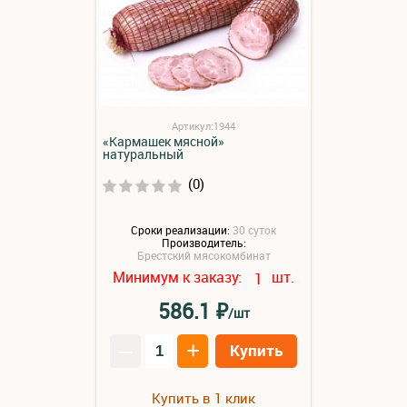
Артикул:1944
«Кармашек мясной»
натуральный
(0)
Сроки реализации:
30 суток
Производитель:
Брестский мясокомбинат
Минимум к заказу:
шт.
1
₽
586.1
/шт
–
+
Купить
Купить в 1 клик