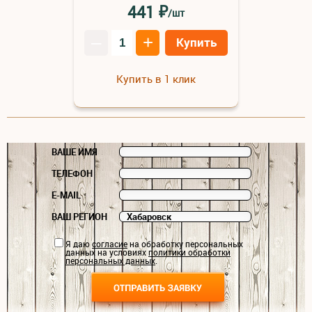
₽
441
/шт
–
+
Купить
Купить в 1 клик
ВАШЕ ИМЯ
ТЕЛЕФОН
E-MAIL
ВАШ РЕГИОН
Я даю
согласие
на обработку персональных
данных на условиях
политики обработки
персональных данных
.