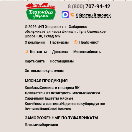
8 (800)
707-94-42
Обратный звонок
© 2026 «ИП Ховренок». г. Хабаровск
обслуживается через филиал г. Тула Одоевское
шоссе 130, склад №7
О компании
Партнерам
Прайс-лист
Контакты
Доставка
Мясокомбинаты
Карта сайта
Поставщикам
Оптовым покупателям
МЯСНАЯ ПРОДУКЦИЯ
Колбасы
Свинина и говядина ВК
Деликатесы из печи
Рулеты мясные
Сосиски
Сардельки
Паштеты мясные
Копчёности из птицы
Изделия из субпродуктов
Ветчина
Шпик
Сало
Намазка
ЗАМОРОЖЕННЫЕ ПОЛУФАБРИКАТЫ
Пельмени
Вареники