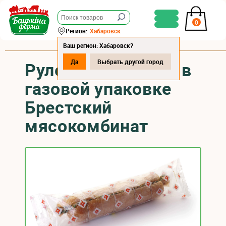
0
Регион:
Хабаровск
Ваш регион: Хабаровск?
Да
Выбрать другой город
Рулет "Филейный" в
газовой упаковке
Брестский
мясокомбинат