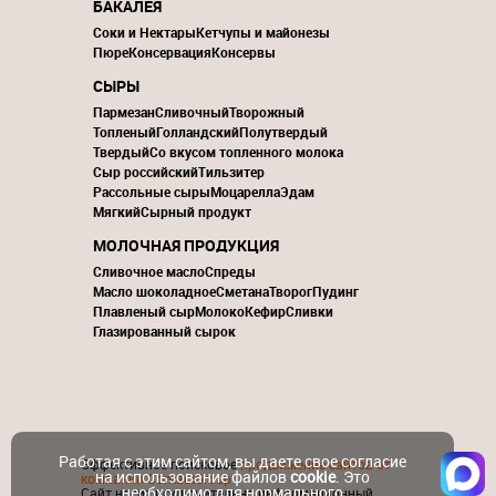
БАКАЛЕЯ
Соки и Нектары
Кетчупы и майонезы
Пюре
Консервация
Консервы
СЫРЫ
Пармезан
Сливочный
Творожный
Топленый
Голландский
Полутвердый
Твердый
Со вкусом топленного молока
Сыр российский
Тильзитер
Рассольные сыры
Моцарелла
Эдам
Мягкий
Сырный продукт
МОЛОЧНАЯ ПРОДУКЦИЯ
Сливочное масло
Спреды
Масло шоколадное
Сметана
Творог
Пудинг
Плавленый сыр
Молоко
Кефир
Сливки
Глазированный сырок
Работая с этим сайтом, вы даете свое согласие
Эффективное поисковое
продвижение сайтов от
на использование файлов
cookie
. Это
компании ContactGroup
необходимо для нормального
Сайт носит исключительно информационный