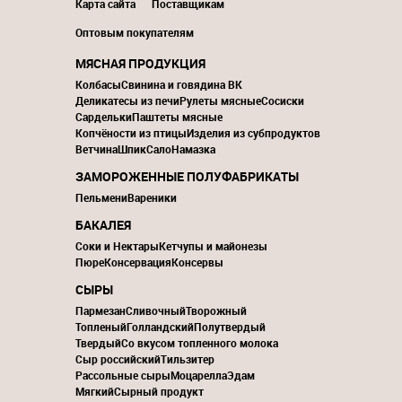
Карта сайта
Поставщикам
Оптовым покупателям
МЯСНАЯ ПРОДУКЦИЯ
Колбасы
Свинина и говядина ВК
Деликатесы из печи
Рулеты мясные
Сосиски
Сардельки
Паштеты мясные
Копчёности из птицы
Изделия из субпродуктов
Ветчина
Шпик
Сало
Намазка
ЗАМОРОЖЕННЫЕ ПОЛУФАБРИКАТЫ
Пельмени
Вареники
БАКАЛЕЯ
Соки и Нектары
Кетчупы и майонезы
Пюре
Консервация
Консервы
СЫРЫ
Пармезан
Сливочный
Творожный
Топленый
Голландский
Полутвердый
Твердый
Со вкусом топленного молока
Сыр российский
Тильзитер
Рассольные сыры
Моцарелла
Эдам
Мягкий
Сырный продукт