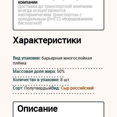
компании
Доставка до транспортной компании
всегда осуществляется
изотермическим транспортом с
холодильным (0+5°С) оборудованием
бесплатно!!!
Характеристики
Вид упаковки:
барьерная многослойная
плёнка
Массовая доля жира:
50%
Количество в упаковке:
8 шт.
Сорт:
Полутвердый
Вид:
Сыр российский
Описание