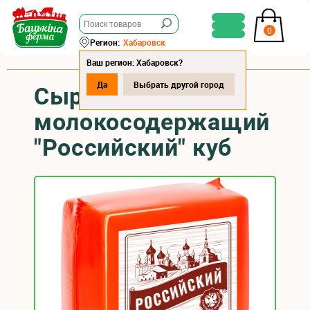
0
Регион:
Хабаровск
Ваш регион: Хабаровск?
Да
Выбрать другой город
Сырный продукт
молокосодержащий
"Российский" куб