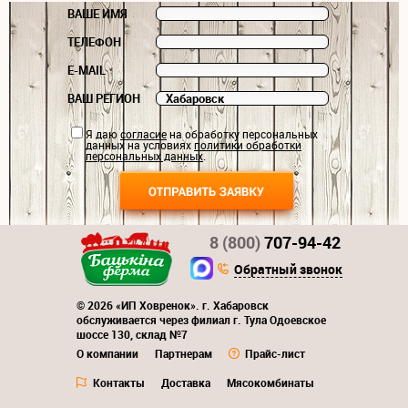
ВАШЕ ИМЯ
ТЕЛЕФОН
E-MAIL
ВАШ РЕГИОН
Я даю
согласие
на обработку персональных
данных на условиях
политики обработки
персональных данных
.
8 (800)
707-94-42
Обратный звонок
© 2026 «ИП Ховренок». г. Хабаровск
обслуживается через филиал г. Тула Одоевское
шоссе 130, склад №7
О компании
Партнерам
Прайс-лист
Контакты
Доставка
Мясокомбинаты