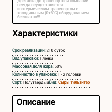
Доставка до транспортной компании
всегда осуществляется
изотермическим транспортом с
холодильным (0+5°С) оборудованием
бесплатно!!!
Характеристики
Срок реализации:
210 суток
Вид упаковки:
Плёнка
Массовая доля жира:
50%
Количество в упаковке:
1 - 2 головки
Сорт:
Полутвердый
Вид:
Сыры тильзитер
Описание