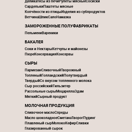
Деликатесы из печи
Рулеты мясные
Сосиски
Сардельки
Паштеты мясные
Копчёности из птицы
Изделия из субпродуктов
Ветчина
Шпик
Сало
Намазка
ЗАМОРОЖЕННЫЕ ПОЛУФАБРИКАТЫ
Пельмени
Вареники
БАКАЛЕЯ
Соки и Нектары
Кетчупы и майонезы
Пюре
Консервация
Консервы
СЫРЫ
Пармезан
Сливочный
Творожный
Топленый
Голландский
Полутвердый
Твердый
Со вкусом топленного молока
Сыр российский
Тильзитер
Рассольные сыры
Моцарелла
Эдам
Мягкий
Сырный продукт
МОЛОЧНАЯ ПРОДУКЦИЯ
Сливочное масло
Спреды
Масло шоколадное
Сметана
Творог
Пудинг
Плавленый сыр
Молоко
Кефир
Сливки
Глазированный сырок