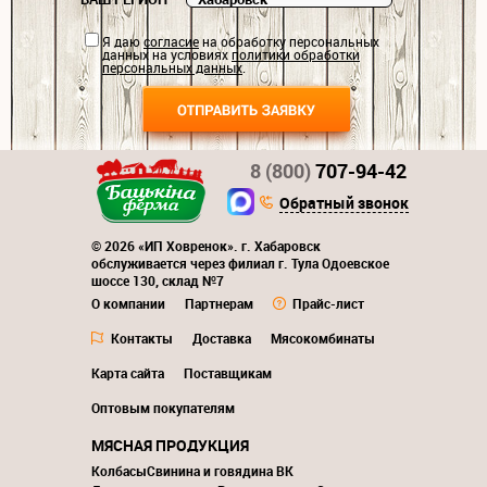
Я даю
согласие
на обработку персональных
данных на условиях
политики обработки
персональных данных
.
8 (800)
707-94-42
Обратный звонок
© 2026 «ИП Ховренок». г. Хабаровск
обслуживается через филиал г. Тула Одоевское
шоссе 130, склад №7
О компании
Партнерам
Прайс-лист
Контакты
Доставка
Мясокомбинаты
Карта сайта
Поставщикам
Оптовым покупателям
МЯСНАЯ ПРОДУКЦИЯ
Колбасы
Свинина и говядина ВК