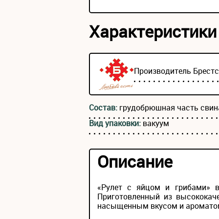
Характеристики
Производитель
Брест
Состав:
грудобрюшная часть свина
Вид упаковки:
вакуум
Описание
«Рулет с яйцом и грибами» 
Приготовленный из высококаче
насыщенным вкусом и ароматом