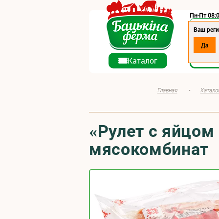
Пн-Пт 08:0
Регион:
Ваш реги
Да
О ко
Каталог
Главная
•
Катало
«Рулет с яйцом
мясокомбинат