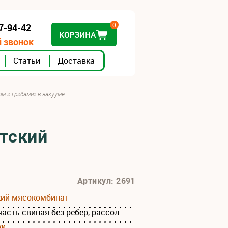
0
07-94-42
КОРЗИНА
 звонок
Статьи
Доставка
ом и грибами» в вакууме
стский
Артикул: 2691
кий мясокомбинат
асть свиная без ребер, рассол
ки