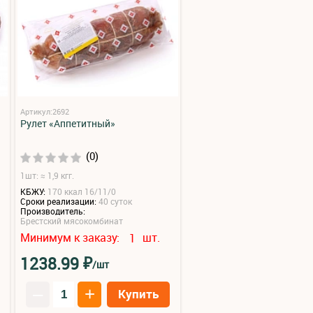
Артикул:2692
Рулет «Аппетитный»
(0)
1шт: ≈ 1,9 кгг.
КБЖУ:
170 ккал 16/11/0
Сроки реализации:
40 суток
Производитель:
Брестский мясокомбинат
Минимум к заказу:
шт.
1
₽
1238.99
/шт
–
+
Купить