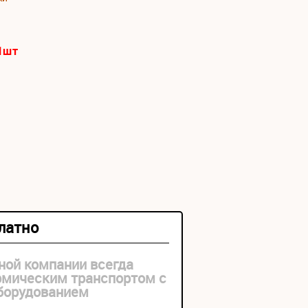
1
шт
платно
ной компании всегда
рмическим транспортом с
оборудованием