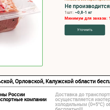
Не производится
1шт:
~0,8-1 кг
Минимум для заказа:
Уточнить
ьской, Орловской, Калужской области бес
оны России
Доставка до транспорт
нспортные компании
осуществляется изоте
холодильным (0+5°С) 
бесплатно!!!