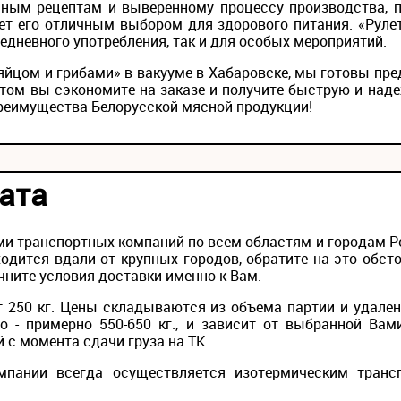
ным рецептам и выверенному процессу производства, п
ет его отличным выбором для здорового питания. «Руле
едневного употребления, так и для особых мероприятий.
 яйцом и грибами» в вакууме в Хабаровске, мы готовы п
том вы сэкономите на заказе и получите быструю и над
преимущества Белорусской мясной продукции!
ата
и транспортных компаний по всем областям и городам Рос
одится вдали от крупных городов, обратите на это обс
чните условия доставки именно к Вам.
 250 кг. Цены складываются из объема партии и удален
то - примерно 550-650 кг., и зависит от выбранной Вам
й с момента сдачи груза на ТК.
мпании всегда осуществляется изотермическим транс