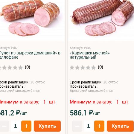
ртикул:1907
Артикул:1944
Рулет из вырезки домашний» в
«Кармашек мясной»
еллофане
натуральный
(0)
(0)
роки реализации:
30 суток
Сроки реализации:
30 суток
роизводитель:
Производитель:
рестский мясокомбинат
Брестский мясокомбинат
инимум к заказу:
шт.
Минимум к заказу:
шт.
1
1
₽
₽
681.2
586.1
/шт
/шт
–
+
–
+
Купить
Купить