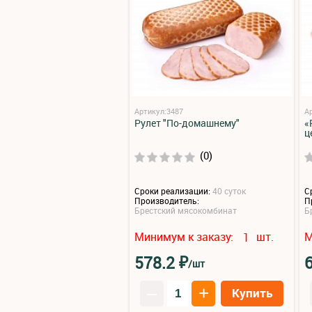
Артикул:3487
А
Рулет "По-домашнему"
«
ц
(0)
Сроки реализации:
40 суток
С
Производитель:
П
Брестский мясокомбинат
Б
Минимум к заказу:
шт.
М
1
₽
578.2
/шт
–
+
Купить