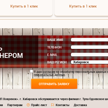
Купить в 1 клик
Купить в 1 клик
ВАШЕ ИМЯ
ТЕЛЕФОН
E-MAIL
ВАШ РЕГИОН
Я даю
согласие
на обработку персональных данных 
персональных данных
.
П Ховренок». г. Хабаровск обслуживается через филиал г. Тула Одоевское шо
7
ии
Партнерам
Прайс-лист
Контакты
Доставка