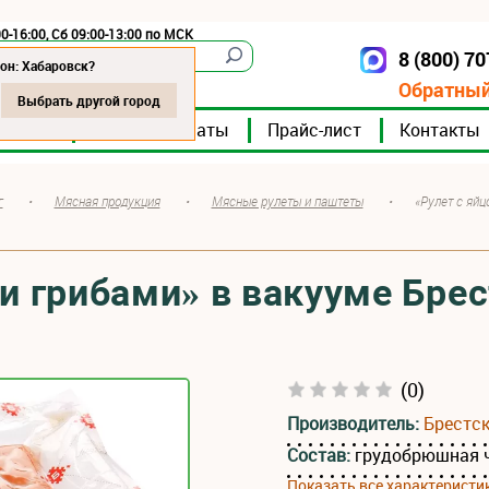
0-16:00, Сб 09:00-13:00 по МСК
8 (800) 7
Хабаровск
он: Хабаровск?
Обратный
Выбрать другой город
мпании
Мясокомбинаты
Прайс-лист
Контакты
г
•
Мясная продукция
•
Мясные рулеты и паштеты
•
«Рулет с яйц
 и грибами» в вакууме Бре
(0)
Производитель:
Брестс
Состав:
грудобрюшная ч
Показать все характеристи